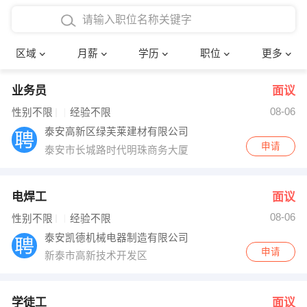
4000-5000元
本科
行政后勤
建筑装潢
确定
区域
月薪
学历
职位
更多
5000-8000元
硕士
销售岗位
教师
业务员
面议
8000-12000元
博士
文员
护士
08-06
性别不限
经验不限
12000-20000元
财务会计
传单派发
泰安高新区绿芙莱建材有限公司
申请
泰安市长城路时代明珠商务大厦
其他
超市零售
促销导购
网络IT
保健按摩
电焊工
面议
08-06
性别不限
经验不限
快递员
前台接待
泰安凯德机械电器制造有限公司
申请
新泰市高新技术开发区
收银员
技术员/工程师
水电/机修
部门经理
学徒工
面议