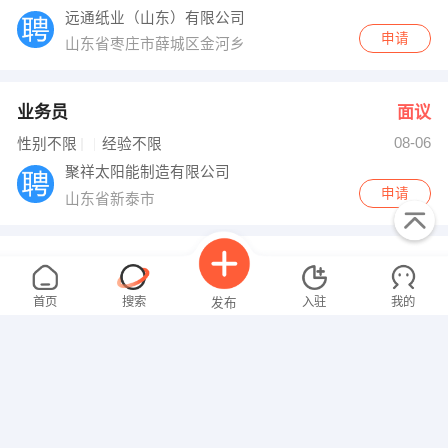
远通纸业（山东）有限公司
申请
山东省枣庄市薛城区金河乡
业务员
面议
08-06
性别不限
经验不限
聚祥太阳能制造有限公司
申请
山东省新泰市
生产经理
面议
08-06
性别不限
经验不限
首页
搜索
入驻
我的
发布
远通纸业（山东）有限公司
申请
山东省枣庄市薛城区金河乡
总工
面议