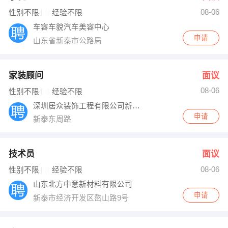
08-06
出纳
保险
性别不限
经验不限
车容车貌汽车美容中心
编辑
法律
申请
山东省新泰市公路局
保洁
贸易采购
家装顾问
面议
跟单
理财顾问
08-06
性别不限
经验不限
深圳居众装饰工程有限公司新泰分部
其他职位
申请
新泰东周路
技术员
面议
08-06
性别不限
经验不限
山东北方中意新材料有限公司
申请
新泰市经济开发区嶅山路9号