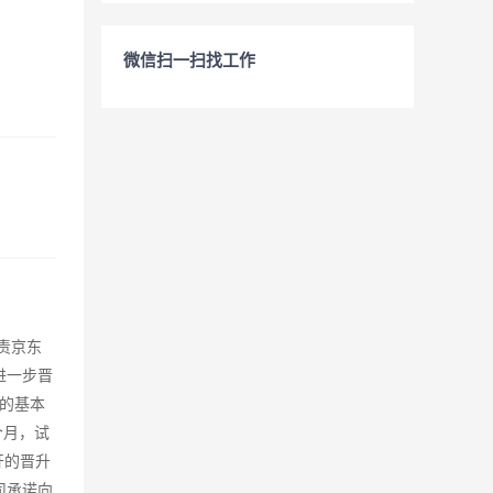
微信扫一扫找工作
责京东
进一步晋
的基本
个月，试
开的晋升
司承诺向