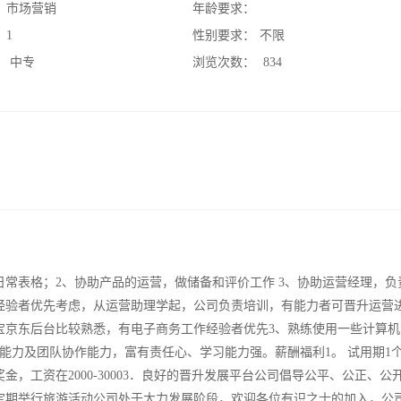
：
市场营销
年龄要求：
：
1
性别要求：
不限
：
中专
浏览次数：
834
常表格；2、协助产品的运营，做储备和评价工作 3、协助运营经理，负
经验者优先考虑，从运营助理学起，公司负责培训，有能力者可晋升运营
宝京东后台比较熟悉，有电子商务工作经验者优先3、熟练使用一些计算机
能力及团队协作能力，富有责任心、学习能力强。薪酬福利1。 试用期1
奖金，工资在2000-30003．良好的晋升发展平台公司倡导公平、公正、公
定期举行旅游活动公司处于大力发展阶段，欢迎各位有识之士的加入，公