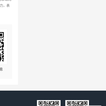
力，表
息