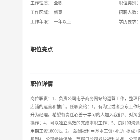
工作性质：
全职
职位类别
工作区域：
新泰
招聘人数
工作年限：
一年以上
学历要求
职位亮点
职位详情
岗位职责：1、负责公司电子商务网站的运营工作，整理日
店铺的运营和推广。任职资格：1。有淘宝或者京东工作
升为经理。希望有责任心善于学习的人加入我们2、对淘
操作；4、可以独立高效的完成本职工作；5、良好的沟通
用期工资1800元。2。 薪酬福利＝基本工资+补助+提成+
机制4。公司缴纳保险，节假日公司发放福利礼品，公司