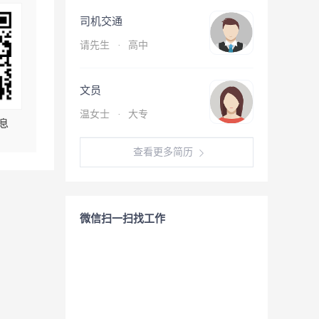
司机交通
请先生
·
高中
文员
温女士
·
大专
息
查看更多简历
微信扫一扫找工作