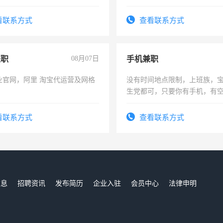
解的经验与您分享。 真诚合作，
为各类公司策划，设建新账，
识之士，共享未来。
务，财务咨询等业务。欲求兼
看联系方式
查看联系方式
作
兼职
08月07日
手机兼职
业官网，阿里 淘宝代运营及网格
没有时间地点限制，上班族，
生党都可，只要你有手机，有
间，一单一结，一天二三十不
勤快的四五十，每天挣零花钱
看联系方式
查看联系方式
信息
招聘资讯
发布简历
企业入驻
会员中心
法律申明
们