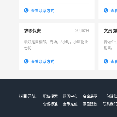
上，枣强县以外需要有住宿，保险勿扰
作和分
电话
结识有
查看联系方式
查
求职保安
08月07日
文员 
最好是售楼部，商场，8小时，小区物业
曾做企
勿扰
销售。
查看联系方式
查
栏目导航:
职位搜索
简历中心
名企展示
一句话
套餐标准
金币充值
意见建议
联系我