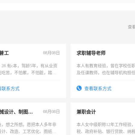
查
普工
08月08日
求职辅导老师
28.有c本，驾龄5年，有从业资
本人有教育经验，曾在学校任
能吃苦，不怕累，不怕脏，踏
及任课教师，也在辅导机构担
求稳定工作一份，保险不干
师，求周一至周五辅导老师的
看联系方式
查看联系方式
兼职机械设计、制图、设备改造
08月08日
兼职会计
急，想之所想。愿把本人多年非
本人女中级职称12年工作经验
设计、改造、工艺优化、图纸制
税、政府补贴、银行贷款、纳