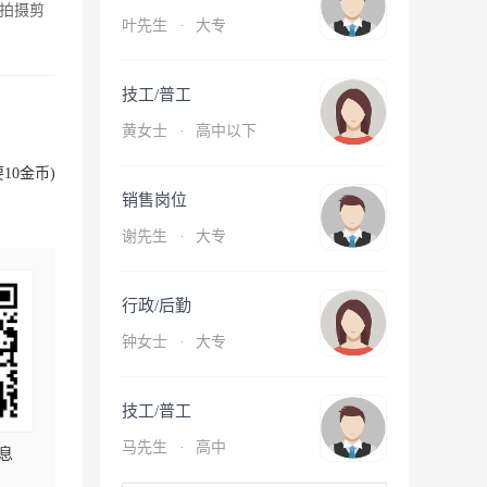
拍摄剪
叶先生
·
大专
技工/普工
黄女士
·
高中以下
10金币)
销售岗位
谢先生
·
大专
行政/后勤
钟女士
·
大专
技工/普工
马先生
·
高中
息