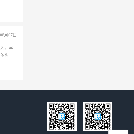
理乱账业
职会计工
08月07日
宝妈，学
空闲时
成问题，
没问题！