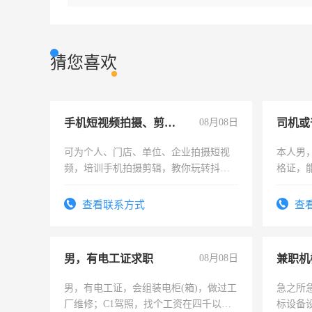
猜您喜欢
手机短视频拍摄、剪辑、抖音快手
08月08日
司机或
可为个人、门店、单位、企业拍摄短视
本人男，
频，培训手机拍摄剪辑，教你玩转抖音
格证，
可为个人、门店、单位、企业拍摄短视
实，需
频，培训手机拍摄剪辑，教你玩转抖
查看联系方式
查
音！你也可以成为拍摄达人！你也可以
成为拍摄达人！
男，有电工证求职
08月08日
男，有电工证，会组装电柜(箱)，做过工
急之所
厂维修；C1驾照，找个工资在四千以
标设备